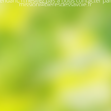
endant, n'hésitez pas à nous contacter par
mission@bieresdessavoie.fr