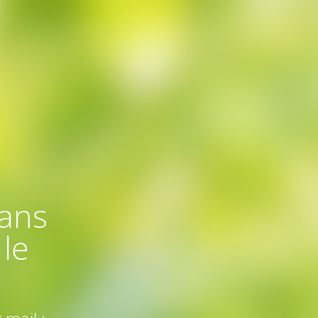
dans
le