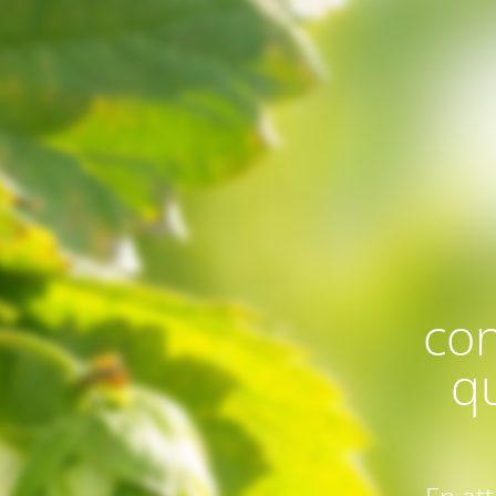
con
q