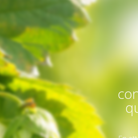
con
q