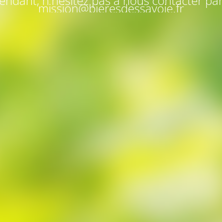
endant, n'hésitez pas à nous contacter par
mission@bieresdessavoie.fr